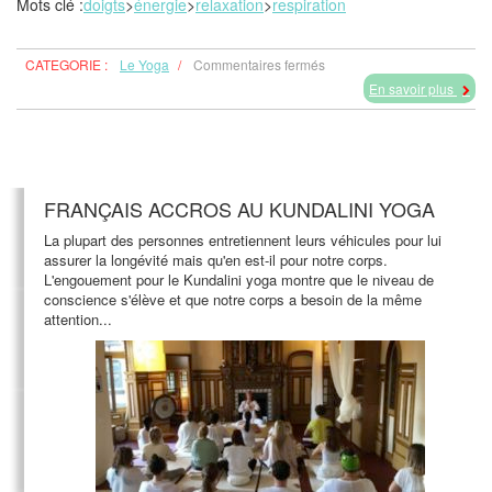
Mots clé :
doigts
>
énergie
>
relaxation
>
respiration
sur
CATEGORIE :
Le Yoga
/
Commentaires fermés
Les
En savoir plus
Mudras
FRANÇAIS ACCROS AU KUNDALINI YOGA
La plupart des personnes entretiennent leurs véhicules pour lui
assurer la longévité mais qu'en est-il pour notre corps.
L'engouement pour le Kundalini yoga montre que le niveau de
conscience s'élève et que notre corps a besoin de la même
attention...