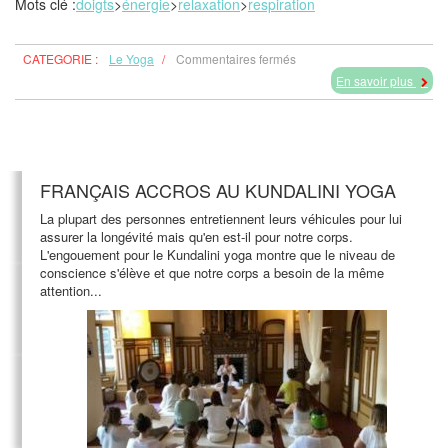
Mots clé :
doigts
>
énergie
>
relaxation
>
respiration
sur
CATEGORIE :
Le Yoga
/
Commentaires fermés
Les
En savoir plus
Mudras
FRANÇAIS ACCROS AU KUNDALINI YOGA
La plupart des personnes entretiennent leurs véhicules pour lui
assurer la longévité mais qu'en est-il pour notre corps.
L'engouement pour le Kundalini yoga montre que le niveau de
conscience s'élève et que notre corps a besoin de la même
attention...